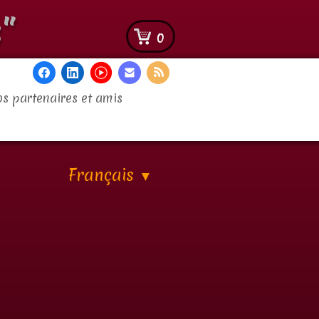
"
0
s partenaires et amis
Français
▼