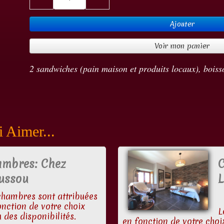
Ajouter
Voir mon panier
2 sandwiches (pain maison et produits locaux), boisso
 Aimer...
mbres: Chez
ussou
L
chambres sont attribuées
onction de votre choix
L
 des disponibilités.
en fonction de votre choix