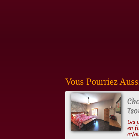
Vous Pourriez Aussi
Cha
Tso
Les 
en f
et/ou