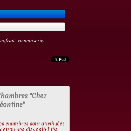
n,fruit, viennoiserie.
Chambres "Chez
éontine"
es chambres sont attribuées
 et/ou des disponibilités.