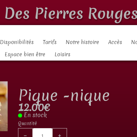
s Des Pierres Rouges
Disponibilités
Tarifs
Notre histoire
Accès
No
Espace bien être
Loisirs
Pique -nique
12.00€
En stock
Quantité
−
+